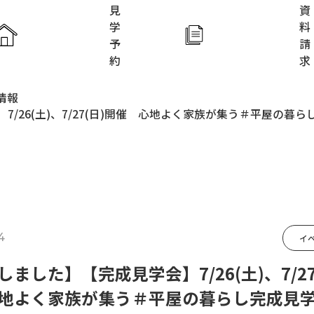
見
資
学
料
予
請
約
求
情報
ホーム
/26(土)、7/27(日)開催 心地よく家族が集う＃平屋の暮
アイフルホ
アイフル
家づくり
FAVO
4
イ
Lodina
しました】【完成見学会】7/26(土)、7/27
KIDS DES
地よく家族が集う＃平屋の暮らし完成見
施工実例