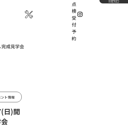
MENU
点
検
受
付
予
約
お知らせ
らし完成見学会
ームの家づくり
会社概要
ホームの特徴
展示場
の流れ
下松展示場
山口展示場
ベント情報
採用情報
(日)開
IGN
学会