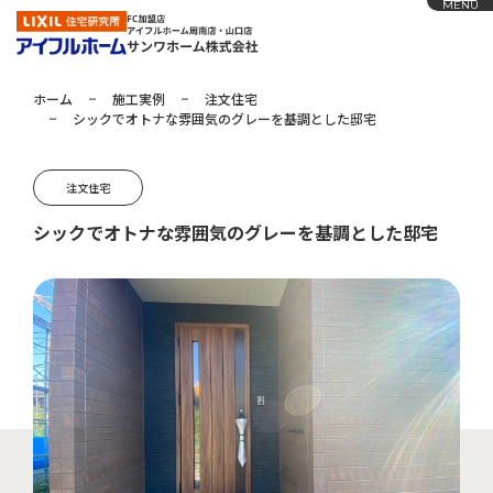
MENU
ホーム
施工実例
注文住宅
シックでオトナな雰囲気のグレーを基調とした邸宅
ホーム
アイフルホームの家づくり
注文住宅
施工実例
シックでオトナな雰囲気のグレーを基調とした邸宅
お知らせ
会社概要
展示場
採用情報