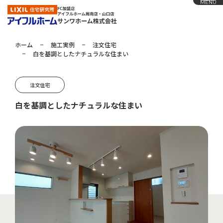
MENU
ホーム
施工実例
注文住宅
白を基調としたナチュラルな住まい
ホーム
アイフルホームの家づくり
注文住宅
施工実例
白を基調としたナチュラルな住まい
お知らせ
会社概要
展示場
採用情報