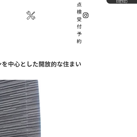
MENU
点
検
受
付
予
約
お知らせ
ームの家づくり
会社概要
ンを中心とした開放的な住まい
ホームの特徴
展示場
の流れ
下松展示場
山口展示場
採用情報
IGN