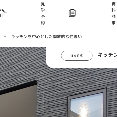
見
資
学
料
予
請
約
求
キッチンを中心とした開放的な住まい
ホーム
アイフルホ
キッチ
注文住宅
アイフル
家づくり
FAVO
Lodina
KIDS DES
施工実例