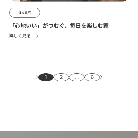
注文住宅
「心地いい」がつむぐ、毎日を楽しむ家
詳しく見る
投
1
2
…
6
稿
の
ペ
ー
ジ
送
り