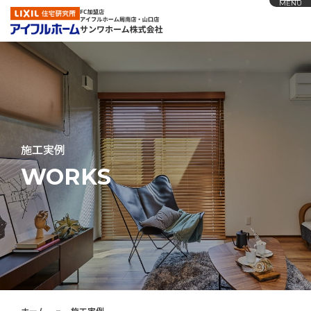
MENU
ホーム
アイフルホームの家づくり
施工実例
施工実例
WORKS
お知らせ
会社概要
展示場
採用情報
ホーム
施工実例