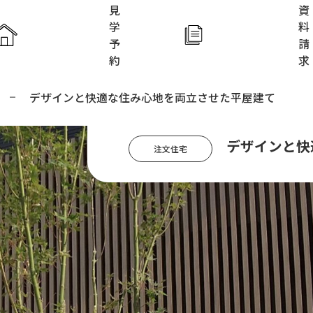
見
資
学
料
予
請
約
求
デザインと快適な住み心地を両立させた平屋建て
ホーム
アイフルホ
デザインと快
注文住宅
アイフル
家づくり
FAVO
Lodina
KIDS DES
施工実例