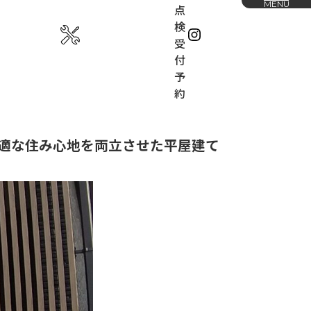
MENU
点
検
受
付
予
約
お知らせ
ームの家づくり
会社概要
適な住み心地を両立させた平屋建て
ホームの特徴
展示場
の流れ
下松展示場
山口展示場
採用情報
IGN