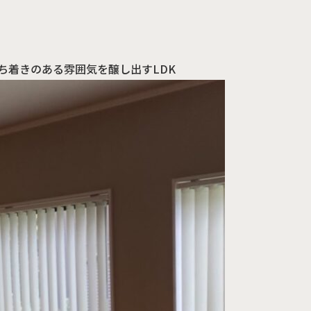
ち着きのある雰囲気を醸し出すLDK
資
定