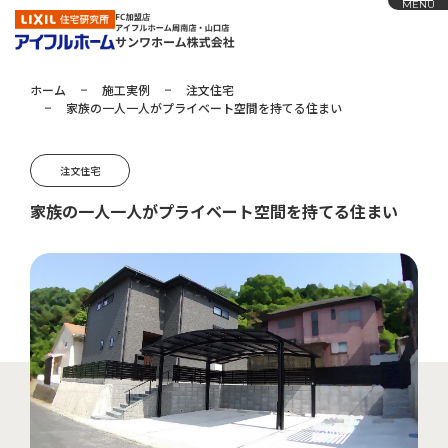
MENU
ホーム
施工実例
注文住宅
家族の一人一人がプライベート空間を持てる住まい
ホーム
アイフルホームの家づくり
注文住宅
施工実例
家族の一人一人がプライベート空間を持てる住まい
お知らせ
会社概要
展示場
採用情報