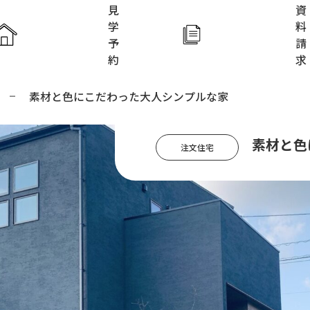
見
資
学
料
予
請
約
求
素材と色にこだわった大人シンプルな家
ホーム
アイフルホ
素材と色
注文住宅
アイフル
家づくり
FAVO
Lodina
KIDS DES
施工実例