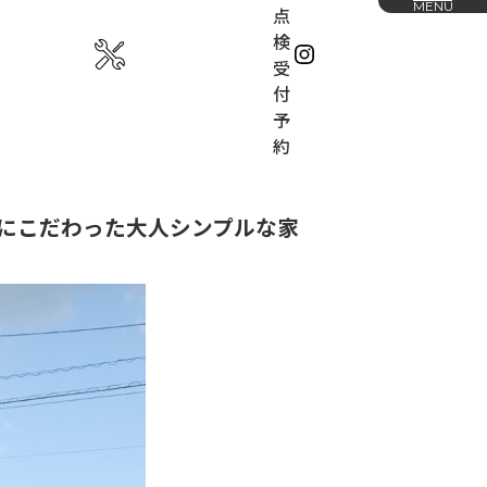
MENU
点
検
受
付
予
約
お知らせ
ームの家づくり
会社概要
にこだわった大人シンプルな家
ホームの特徴
展示場
の流れ
下松展示場
山口展示場
採用情報
IGN