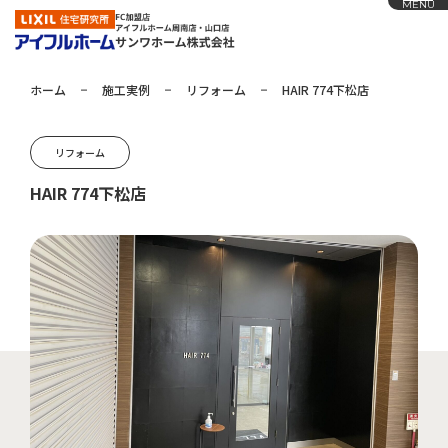
MENU
ホーム
施工実例
リフォーム
HAIR 774下松店
ホーム
リフォーム
アイフルホームの家づくり
HAIR 774下松店
施工実例
お知らせ
会社概要
展示場
採用情報