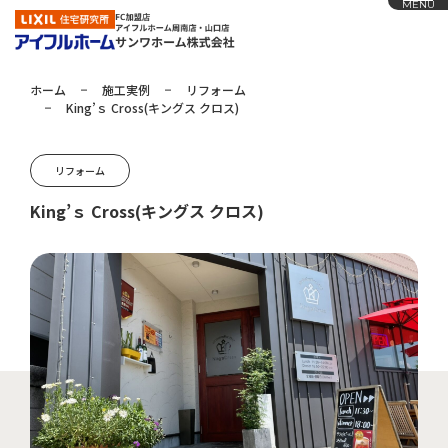
MENU
ホーム
施工実例
リフォーム
King’ｓ Cross(キングス クロス)
ホーム
アイフルホームの家づくり
リフォーム
施工実例
King’ｓ Cross(キングス クロス)
お知らせ
会社概要
展示場
採用情報